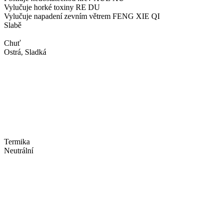
Vylučuje horké toxiny RE DU
Vylučuje napadení zevním větrem FENG XIE QI
Slabě
Chuť
Ostrá, Sladká
Termika
Neutrální