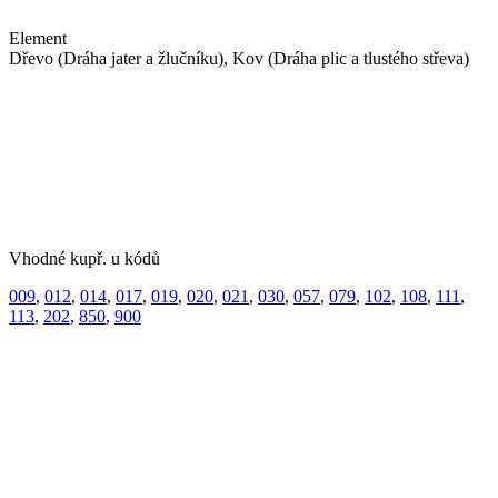
Element
Dřevo (Dráha jater a žlučníku), Kov (Dráha plic a tlustého střeva)
Vhodné kupř. u kódů
009
,
012
,
014
,
017
,
019
,
020
,
021
,
030
,
057
,
079
,
102
,
108
,
111
,
113
,
202
,
850
,
900