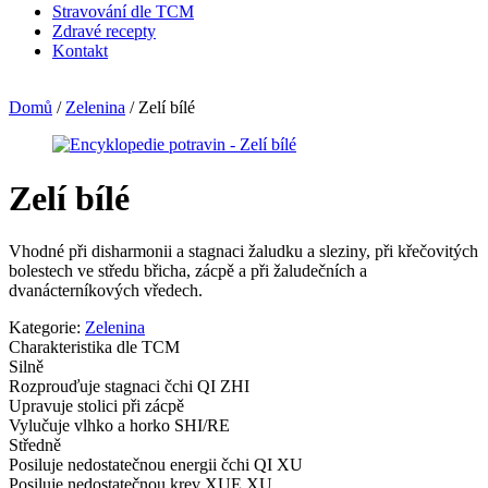
Stravování dle TCM
Zdravé recepty
Kontakt
Domů
/
Zelenina
/
Zelí bílé
Zelí bílé
Vhodné při disharmonii a stagnaci žaludku a sleziny, při křečovitých
bolestech ve středu břicha, zácpě a při žaludečních a
dvanácterníkových vředech.
Kategorie:
Zelenina
Charakteristika dle TCM
Silně
Rozprouďuje stagnaci čchi QI ZHI
Upravuje stolici při zácpě
Vylučuje vlhko a horko SHI/RE
Středně
Posiluje nedostatečnou energii čchi QI XU
Posiluje nedostatečnou krev XUE XU