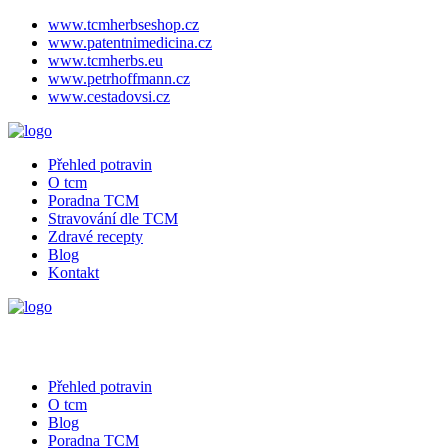
www.tcmherbseshop.cz
www.patentnimedicina.cz
www.tcmherbs.eu
www.petrhoffmann.cz
www.cestadovsi.cz
Přehled potravin
O tcm
Poradna TCM
Stravování dle TCM
Zdravé recepty
Blog
Kontakt
Přehled potravin
O tcm
Blog
Poradna TCM